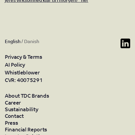
jeres virksomhed klar til i morgen?” her
English
/
Danish
Privacy & Terms
AI Policy
Whistleblower
CVR: 40075291
About TDC Brands
Career
Sustainability
Contact
Press
Financial Reports