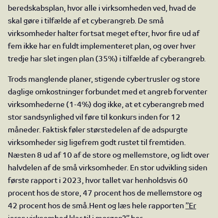
beredskabsplan, hvor alle i virksomheden ved, hvad de
skal gøre i tilfælde af et cyberangreb.
De små
virksomheder halter fortsat meget efter, hvor fire ud af
fem ikke har en fuldt implementeret plan, og over hver
tredje har slet ingen plan (35%) i tilfælde af cyberangreb.
Trods manglende planer, stigende cybertrusler og store
daglige omkostninger forbundet med et angreb forventer
virksomhederne (1-4%) dog ikke, at et cyberangreb med
stor sandsynlighed vil føre til konkurs inden for 12
måneder.
Faktisk føler størstedelen af de adspurgte
virksomheder sig ligefrem godt rustet til fremtiden.
Næsten 8 ud af 10 af de store og mellemstore, og lidt over
halvdelen af de små virksomheder. En stor udvikling siden
første rapport i 2023, hvor tallet var henholdsvis 60
procent hos de store, 47 procent hos de mellemstore og
42 procent hos de små.
Hent og læs hele rapporten
”Er