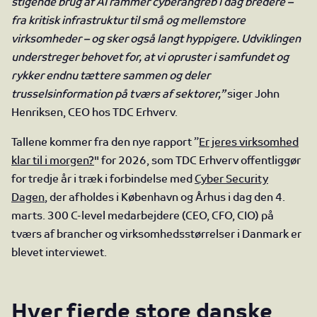
stigende brug af AI rammer cyberangreb i dag bredere –
fra kritisk infrastruktur til små og mellemstore
virksomheder – og sker også langt hyppigere. Udviklingen
understreger behovet for, at vi opruster i samfundet og
rykker endnu tættere sammen og deler
trusselsinformation på tværs af sektorer,”
siger John
Henriksen, CEO hos TDC Erhverv.
Tallene kommer fra den nye rapport ”
Er jeres virksomhed
klar til i morgen?
" for 2026, som TDC Erhverv offentliggør
for tredje år i træk i forbindelse med
Cyber Security
Dagen
, der afholdes i København og Århus i dag den 4.
marts. 300 C-level medarbejdere (CEO, CFO, CIO) på
tværs af brancher og virksomhedsstørrelser i Danmark er
blevet interviewet.
Hver fjerde store danske