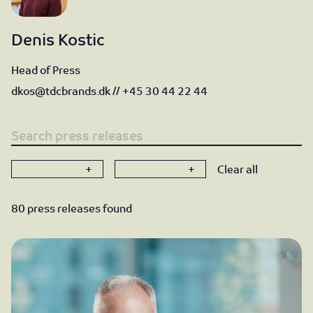
Denis Kostic
Head of Press
dkos@tdcbrands.dk
//
+45 30 44 22 44
Search word
+
+
Clear all
Brand
Year
80 press releases found