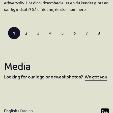
erhvervsliv. Har din virksomhed eller en du kender gjort en
særlig indsats? Så er det nu, du skal nominere.
Page
Page
Page
Page
Page
Page
Page
Page
1
2
3
4
5
6
7
8
Media
Looking for our logo or newest photos?
We got you
English
/
Danish