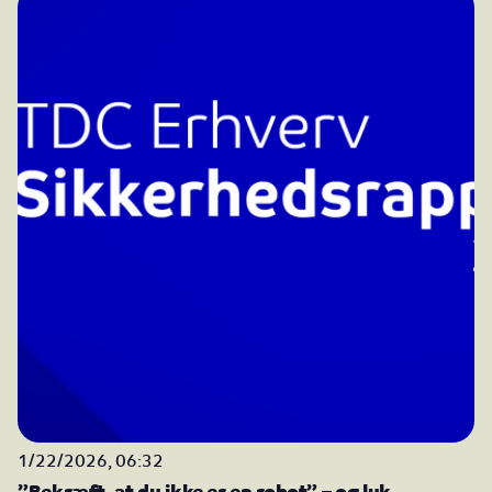
1/22/2026, 06:32
”Bekræft, at du ikke er en robot” – og luk