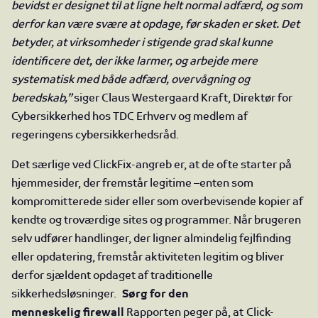
bevidst er designet til at ligne helt normal adfærd, og som
derfor kan være svære at opdage, før skaden er sket. Det
betyder, at virksomheder i stigende grad skal kunne
identificere det, der ikke larmer, og arbejde mere
systematisk med både adfærd, overvågning og
beredskab,”
siger Claus Westergaard Kraft, Direktør for
Cybersikkerhed hos TDC Erhverv og medlem af
regeringens cybersikkerhedsråd.
Det særlige ved ClickFix-angreb er, at de ofte starter på
hjemmesider, der fremstår legitime –enten som
kompromitterede sider eller som overbevisende kopier af
kendte og troværdige sites og programmer. Når brugeren
selv udfører handlinger, der ligner almindelig fejlfinding
eller opdatering, fremstår aktiviteten legitim og bliver
derfor sjældent opdaget af traditionelle
sikkerhedsløsninger.
Sørg for den
menneskelig firewall
Rapporten peger på, at Click-