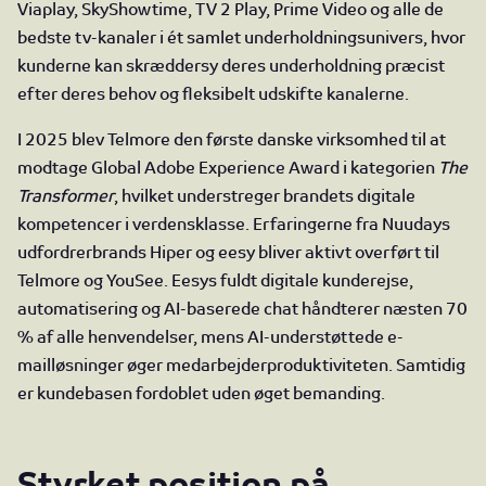
Viaplay, SkyShowtime, TV 2 Play, Prime Video og alle de
bedste tv-kanaler i ét samlet underholdningsunivers, hvor
kunderne kan skræddersy deres underholdning præcist
efter deres behov og fleksibelt udskifte kanalerne.
I 2025 blev Telmore den første danske virksomhed til at
modtage Global Adobe Experience Award i kategorien
The
Transformer
, hvilket understreger brandets digitale
kompetencer i verdensklasse. Erfaringerne fra Nuudays
udfordrerbrands Hiper og eesy bliver aktivt overført til
Telmore og YouSee. Eesys fuldt digitale kunderejse,
automatisering og AI-baserede chat håndterer næsten 70
% af alle henvendelser, mens AI-understøttede e-
mailløsninger øger medarbejderproduktiviteten. Samtidig
er kundebasen fordoblet uden øget bemanding.
Styrket position på