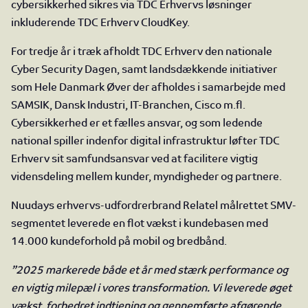
cybersikkerhed sikres via TDC Erhvervs løsninger
inkluderende TDC Erhverv CloudKey.
For tredje år i træk afholdt TDC Erhverv den nationale
Cyber Security Dagen, samt landsdækkende initiativer
som Hele Danmark Øver der afholdes i samarbejde med
SAMSIK, Dansk Industri, IT-Branchen, Cisco m.fl.
Cybersikkerhed er et fælles ansvar, og som ledende
national spiller indenfor digital infrastruktur løfter TDC
Erhverv sit samfundsansvar ved at facilitere vigtig
vidensdeling mellem kunder, myndigheder og partnere.
Nuudays erhvervs-udfordrerbrand Relatel målrettet SMV-
segmentet leverede en flot vækst i kundebasen med
14.000 kundeforhold på mobil og bredbånd.
”2025 markerede både et år med stærk performance og
en vigtig milepæl i vores transformation. Vi leverede øget
vækst, forbedret indtjening og gennemførte afgørende