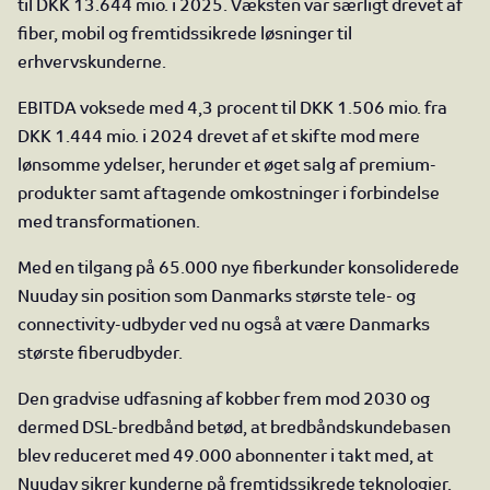
til DKK 13.644 mio. i 2025. Væksten var særligt drevet af
fiber, mobil og fremtidssikrede løsninger til
erhvervskunderne.
EBITDA voksede med 4,3 procent til DKK 1.506 mio. fra
DKK 1.444 mio. i 2024 drevet af et skifte mod mere
lønsomme ydelser, herunder et øget salg af premium-
produkter samt aftagende omkostninger i forbindelse
med transformationen.
Med en tilgang på 65.000 nye fiberkunder konsoliderede
Nuuday sin position som Danmarks største tele- og
connectivity-udbyder ved nu også at være Danmarks
største fiberudbyder.
Den gradvise udfasning af kobber frem mod 2030 og
dermed DSL-bredbånd betød, at bredbåndskundebasen
blev reduceret med 49.000 abonnenter i takt med, at
Nuuday sikrer kunderne på fremtidssikrede teknologier.